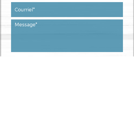
Les informations recueillies font l’objet d’un
traitement informatique destiné à
ROCHET
DAMIEN SARL
, responsable du traitement,
afin de donner suite à votre demande et
de vous recontacter. Les données sont
également destinées à Futur Digital,
prestataire de ROCHET DAMIEN SARL.
Conformément à la réglementation en
vigueur, vous disposez notamment d'un
droit d'accès, de rectification, d'opposition
et d'effacement sur les données
personnelles qui vous concernent. Pour