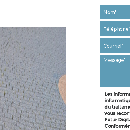
Les informa
informatiq
du traitem
vous recon
Futur Digi
Conforméme