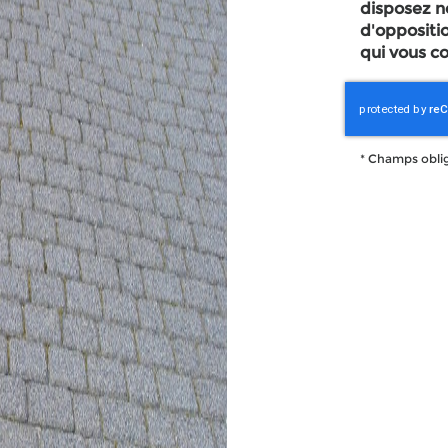
disposez n
d'oppositi
qui vous co
*
Champs oblig